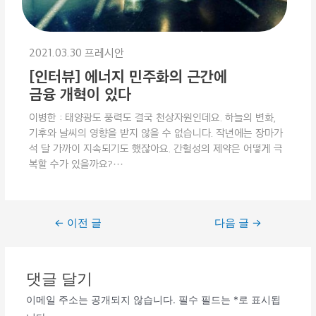
2021.03.30 프레시안
[인터뷰] 에너지 민주화의 근간에
금융 개혁이 있다
이병한 : 태양광도 풍력도 결국 천상자원인데요. 하늘의 변화,
기후와 날씨의 영향을 받지 않을 수 없습니다. 작년에는 장마가
석 달 가까이 지속되기도 했잖아요. 간헐성의 제약은 어떻게 극
복할 수가 있을까요?···
←
이전 글
다음 글
→
댓글 달기
이메일 주소는 공개되지 않습니다.
필수 필드는
*
로 표시됩